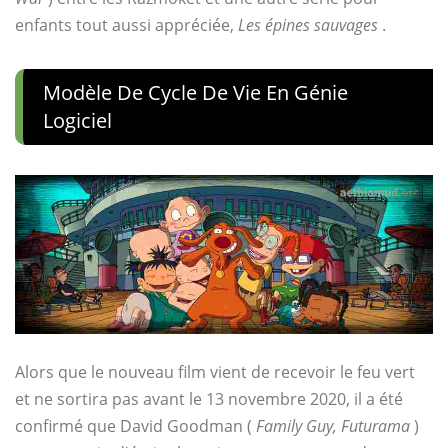
enfants tout aussi appréciée,
Les épines sauvages
.
Modèle De Cycle De Vie En Génie
Logiciel
Alors que le nouveau film vient de recevoir le feu vert
et ne sortira pas avant le 13 novembre 2020, il a été
confirmé que David Goodman (
Family Guy, Futurama
)