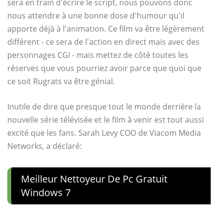
sera en train d'écrire le script, nous pouvons donc
nous attendre à une bonne dose d'humour qu'il
apporte déjà à l'animation. Ce film va être légèrement
différent - ce sera de l'action en direct mais avec des
personnages CGI - mais mettez de côté toutes les
réserves que vous pourriez avoir parce que quoi que
ce soit Rugrats va être génial.
Inutile de dire que presque tout le monde derrière la
nouvelle série télévisée et le film à venir est tout aussi
excité que les fans. Sarah Levy COO de Viacom Media
Networks, a déclaré:
Meilleur Nettoyeur De Pc Gratuit
Windows 7