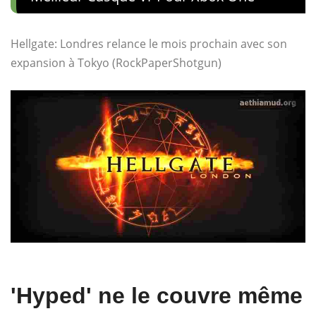
Hellgate: Londres relance le mois prochain avec son
expansion à Tokyo (RockPaperShotgun)
'Hyped' ne le couvre même