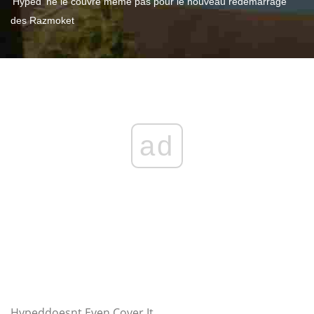
'Hyped' ne le couvre même pas pour le nouveau redémarrage
des Razmoket
ad
Hypeddoesnt Even Cover It