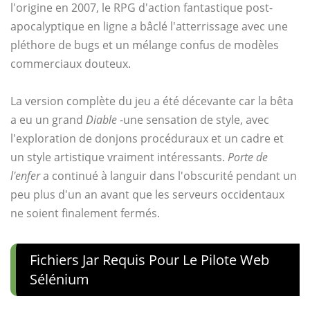
l'origine en 2007, le RPG d'action fantastique post-
apocalyptique en ligne a bâclé l'atterrissage avec une
pléthore de bugs et un mélange confus de modèles
commerciaux douteux.
La version complète du jeu a été décevante car la bêta
a eu un grand
Diable
-une sensation de style, avec
l'exploration de donjons procéduraux et un cadre et
un style artistique vraiment intéressants.
Porte de
l'enfer
a continué à languir dans l'obscurité pendant un
peu plus d'un an avant que les serveurs occidentaux
ne soient finalement fermés.
Fichiers Jar Requis Pour Le Pilote Web
Sélénium