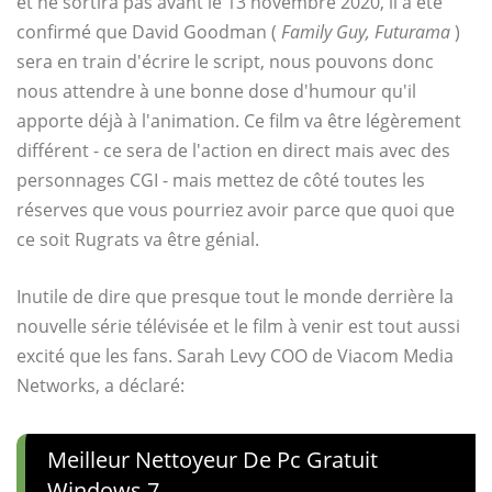
et ne sortira pas avant le 13 novembre 2020, il a été
confirmé que David Goodman (
Family Guy, Futurama
)
sera en train d'écrire le script, nous pouvons donc
nous attendre à une bonne dose d'humour qu'il
apporte déjà à l'animation. Ce film va être légèrement
différent - ce sera de l'action en direct mais avec des
personnages CGI - mais mettez de côté toutes les
réserves que vous pourriez avoir parce que quoi que
ce soit Rugrats va être génial.
Inutile de dire que presque tout le monde derrière la
nouvelle série télévisée et le film à venir est tout aussi
excité que les fans. Sarah Levy COO de Viacom Media
Networks, a déclaré:
Meilleur Nettoyeur De Pc Gratuit
Windows 7