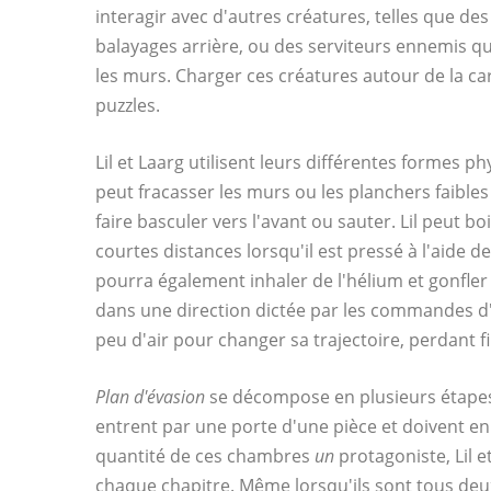
interagir avec d'autres créatures, telles que d
balayages arrière, ou des serviteurs ennemis q
les murs. Charger ces créatures autour de la ca
puzzles.
Lil et Laarg utilisent leurs différentes formes 
peut fracasser les murs ou les planchers faible
faire basculer vers l'avant ou sauter. Lil peut bo
courtes distances lorsqu'il est pressé à l'aide de
pourra également inhaler de l'hélium et gonfler 
dans une direction dictée par les commandes d'in
peu d'air pour changer sa trajectoire, perdant 
Plan d'évasion
se décompose en plusieurs étapes 
entrent par une porte d'une pièce et doivent e
quantité de ces chambres
un
protagoniste, Lil e
chaque chapitre. Même lorsqu'ils sont tous deux