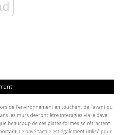
ad
rrent
ors de l'environnement en touchant de l'avant ou
dans les murs devront être interagies via le pavé
en que beaucoup de ces plates-formes se rétractent
ortant. Le pavé tactile est également utilisé pour