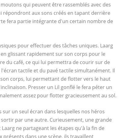
es moutons qui peuvent être rassemblés avec des
ui répondront aux sons créés en tapant derrière
rte fera partie intégrante d'un certain nombre de
physiques pour effectuer des tâches uniques. Laarg
s en glissant rapidement sur son corps pour le
ire du café, ce qui lui permettra de courir sur de
 l'écran tactile et du pavé tactile simultanément. Il
son corps, lui permettant de flotter vers le haut
clinaison. Presser un Lil gonflé le fera péter un
finalement assez pour flotter gracieusement au sol.
sur un seul écran dans lesquelles nos héros
n sortir par une autre. Curieusement, une grande
t Laarg ne partageant les étapes qu'à la fin de
 présents dans une scène, ils travaillent