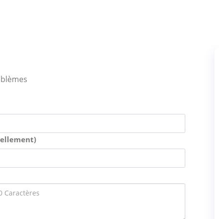
oblèmes
uellement)