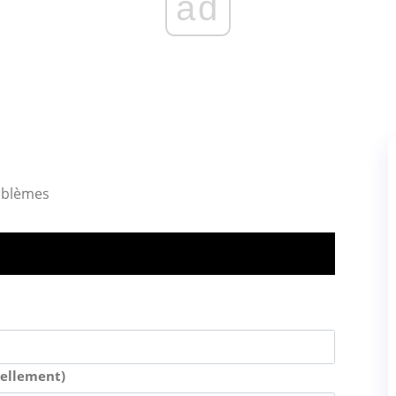
ad
oblèmes
uellement)