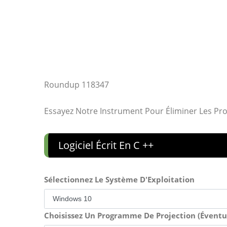
Roundup 118347
Essayez Notre Instrument Pour Éliminer Les Pr
Logiciel Écrit En C ++
Sélectionnez Le Système D'Exploitation
Choisissez Un Programme De Projection (Évent