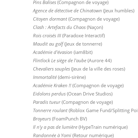
Pins Balises
(Compagnon de voyage)
Agence de détective de Chinatown
(Jeux humbles)
Citoyen dormant
(Compagnon de voyage)
Clash : Artefacts du Chaos
(Naçon)
Rois croisés III
(Paradoxe Interactif)
Maudit au golf
(Jeux de tonnerre)
Académie d'évasion
(iam8bit)
Flintlock Le siège de l'aube
(Aurore 44)
Chevaliers souples
(Jeux de la ville des roses)
Immortalité
(demi-sirène)
Académie Kraken !!
(Compagnon de voyage)
Eidolons perdus
(Ocean Drive Studios)
Paradis tueur
(Compagnon de voyage)
Tonnerre roulant
(Roblox Game Fund/Splitting Poi
Broyeurs
(FoamPunch BV)
Il n'y a pas de lumière
(HypeTrain numérique)
Randonnée à Yomi
(Retour numérique)