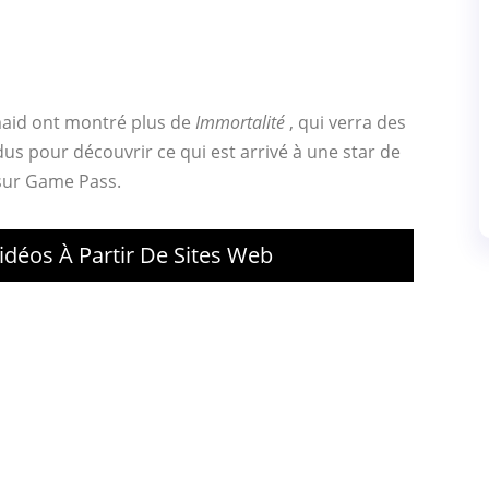
maid ont montré plus de
Immortalité
, qui verra des
s pour découvrir ce qui est arrivé à une star de
r sur Game Pass.
déos À Partir De Sites Web