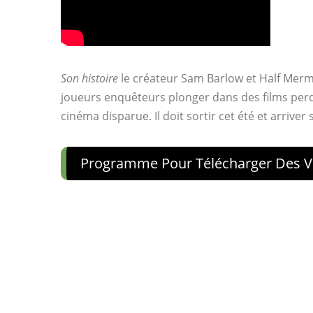
Son histoire
le créateur Sam Barlow et Half Mer
joueurs enquêteurs plonger dans des films perdu
cinéma disparue. Il doit sortir cet été et arrive
Programme Pour Télécharger Des Vi