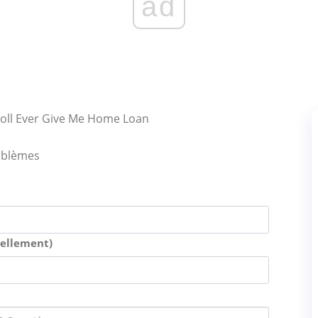
ad
oll Ever Give Me Home Loan
oblèmes
uellement)