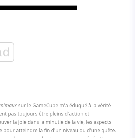
ad
'animaux
sur le GameCube m'a éduqué à la vérité
ent pas toujours être pleins d'action et
uver la joie dans la minutie de la vie, les aspects
 pour atteindre la fin d'un niveau ou d'une quête.