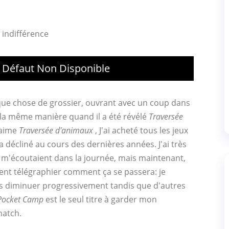
 indifférence
 Défaut Non Disponible
que chose de grossier, ouvrant avec un coup dans
la même manière quand il a été révélé
Traversée
'aime
Traversée d'animaux
, J'ai acheté tous les jeux
 décliné au cours des dernières années. J'ai très
i m'écoutaient dans la journée, mais maintenant,
ment télégraphier comment ça se passera: je
s diminuer progressivement tandis que d'autres
Pocket Camp
est le seul titre à garder mon
match.