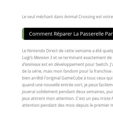
Le seul méchant dans Animal Crossing est votre
Comment Réparer La Passerelle Par
Le Nintendo Direct de cette semaine a été quel
Luigi's Mansion 3
et se terminant exactement de 
d'animaux
est en développement pour Switch. J
de la série, mais mon fandom pour la franchise a
bien arrêté l'original GameCube à tous ceux qu
quand une nouvelle entrée sort, je peux facile
jouerai solidement pendant deux semaines, pui
jeux attirent mon attention. C'est un peu triste
attention pendant des mois depuis le premier 