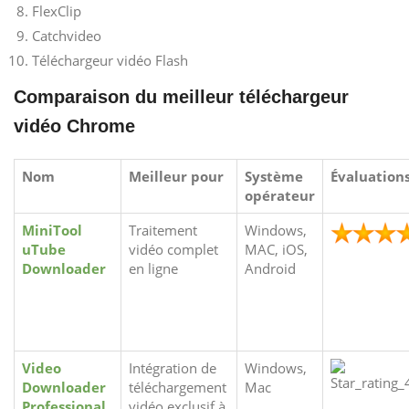
FlexClip
Catchvideo
Téléchargeur vidéo Flash
Comparaison du meilleur téléchargeur
vidéo Chrome
Nom
Meilleur pour
Système
Évaluation
opérateur
MiniTool
Traitement
Windows,
uTube
vidéo complet
MAC, iOS,
Downloader
en ligne
Android
Video
Intégration de
Windows,
Downloader
téléchargement
Mac
Professional
vidéo exclusif à