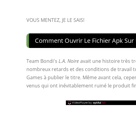
VOUS MENTEZ, JE LE SAIS!
Comment Ouvrir Le Fichier Apk Sur
Team Bondi's
L.A. Noire
avait une histoire très 
nombreux retards et des conditions de travail 
Games à publier le titre. Même avant cela, cepe
venus qui ont inévitablement ruiné le produit fin