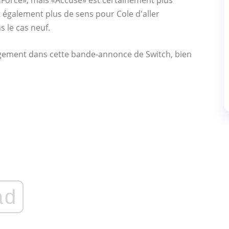
«Force», mais «Accuse» est certainement plus
it également plus de sens pour Cole d'aller
s le cas neuf.
gement dans cette bande-annonce de Switch, bien
ad