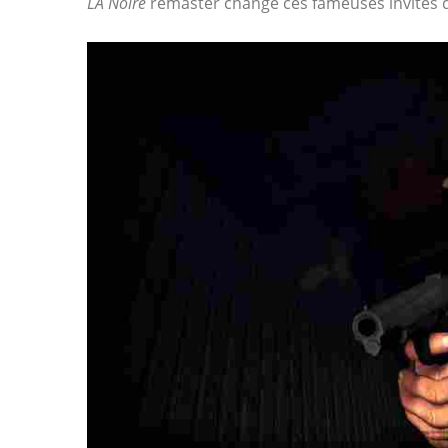
LA Noire
remaster change ces fameuses invites 