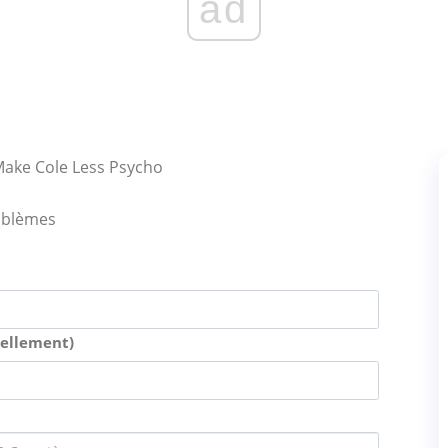
ad
ake Cole Less Psycho
oblèmes
uellement)