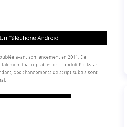
 Un Téléphone Android
troublée avant son lancement en 2011. De
totalement inacceptables ont conduit Rockstar
ndant, des changements de script subtils sont
al.