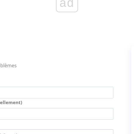
ad
oblèmes
uellement)