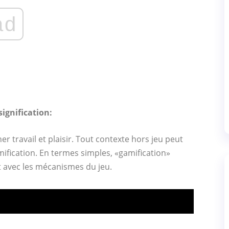
ad
ignification:
er travail et plaisir. Tout contexte hors jeu peut
mification. En termes simples, «gamification»
nt avec les mécanismes du jeu.