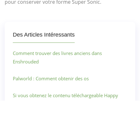
pour conserver votre forme Super Sonic.
Des Articles Intéressants
Comment trouver des livres anciens dans
Enshrouded
Palworld : Comment obtenir des os
Si vous obtenez le contenu téléchargeable Happy
Home Paradise d'Animal Crossing via le plan Switch
Online + Expansion Pack, puis que vous vous
désabonnez, ce ne sera pas une perte totale
Assurez-vous de saisir les trajectoires de vol