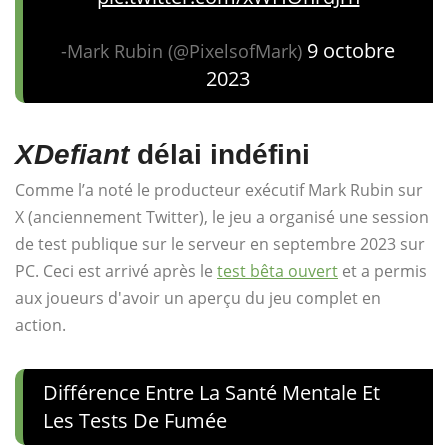
9 octobre
-Mark Rubin (@PixelsofMark)
2023
XDefiant
délai indéfini
Comme l’a noté le producteur exécutif Mark Rubin sur
X (anciennement Twitter), le jeu a organisé une session
de test publique sur le serveur en septembre 2023 sur
PC. Ceci est arrivé après le
test bêta ouvert
et a permis
aux joueurs d'avoir un aperçu du jeu complet en
action.
Différence Entre La Santé Mentale Et
Les Tests De Fumée