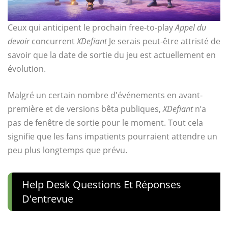
Ceux qui anticipent le prochain free-to-play
Appel du
devoir
concurrent
XDefiant
Je serais peut-être attristé de
savoir que la date de sortie du jeu est actuellement en
évolution.
Malgré un certain nombre d'événements en avant-
première et de versions bêta publiques,
XDefiant
n’a
pas de fenêtre de sortie pour le moment. Tout cela
signifie que les fans impatients pourraient attendre un
peu plus longtemps que prévu.
Help Desk Questions Et Réponses
D'entrevue