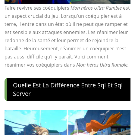
Faire revivre ses coéquipiers
Mon héros Ultra Rumble
est
un aspect crucial du jeu. Lorsqu'un coéquipier est à
terre, il entre dans un état où il ne peut que ramper et
est sensible aux attaques ennemies. Les réanimer leur
redonne de la santé et leur permet de rejoindre la
bataille. Heureusement, réanimer un coéquipier n’est
pas aussi difficile qu’il y paraît. Voici comment
réanimer vos coéquipiers dans
Mon héros Ultra Rumble.
Quelle Est La Différence Entre Sql Et Sql
Server