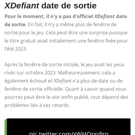
XDefiant
date de sortie
Pour le moment, il n'y a pas d'officiel
XDefiant
date
de sortie.
En fait, il n’y a même plus de fenêtre de
sortie pour le jeu. Cela peut être une surprise puisque
le titre gratuit avait initialement une fenêtre fixée pour
l’été 2023.
Après la fenêtre de sortie initiale, le jeu avait les yeux
rivés sur octobre 2023. Malheureusement, cela a
également échoué et
XDefiant
n’a plus de date ou de
fenêtre de sortie officielle. Quant à savoir quand vous
pourrez peut-être le voir enfin publié, tout dépend des
problèmes liés à ses retards.
pic.twitter.com/xWHOnrdJrn