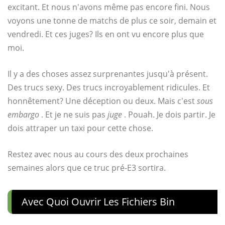
excitant. Et nous n'avons même pas encore fini. Nous
voyons une tonne de matchs de plus ce soir, demain et
vendredi. Et ces juges? Ils en ont vu encore plus que
moi.
Il y a des choses assez surprenantes jusqu'à présent.
Des trucs sexy. Des trucs incroyablement ridicules. Et
honnêtement? Une déception ou deux. Mais c'est
sous
embargo
. Et je ne suis pas
juge
. Pouah. Je dois partir. Je
dois attraper un taxi pour cette chose.
Restez avec nous au cours des deux prochaines
semaines alors que ce truc pré-E3 sortira.
Avec Quoi Ouvrir Les Fichiers Bin