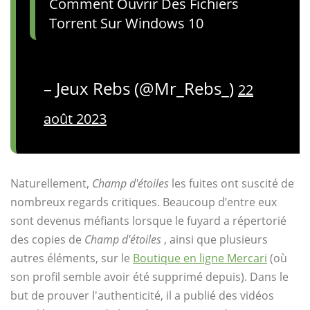
Comment Ouvrir Des Fichiers
Torrent Sur Windows 10
– Jeux Rebs (@Mr_Rebs_)
22
août 2023
Naturellement,
Champ d'étoiles
les fuites ont suscité de
nombreux regards critiques. Beaucoup d’entre eux
sont devenus méfiants lorsque le fuyard a répertorié
des copies de
Champ d'étoiles
, ainsi que plusieurs
autres éléments, sur le
Boutique en ligne Mercari
(où
son profil semble avoir été supprimé depuis). Dans le
but de prouver l'authenticité, il a publié des vidéos