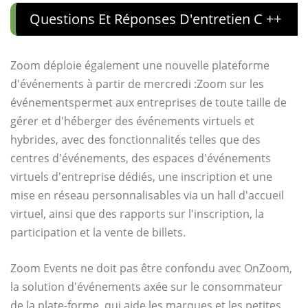
Questions Et Réponses D'entretien C ++
Zoom déploie également une nouvelle plateforme
d'événements à partir de mercredi :
Zoom sur les
événements
permet aux entreprises de toute taille de
gérer et d'héberger des événements virtuels et
hybrides, avec des fonctionnalités telles que des
centres d'événements, des espaces d'événements
virtuels d'entreprise dédiés, une inscription et une
mise en réseau personnalisables via un hall d'accueil
virtuel, ainsi que des rapports sur l'inscription, la
participation et la vente de billets.
Zoom Events ne doit pas être confondu avec OnZoom,
la solution d'événements axée sur le consommateur
de la plate-forme, qui aide les marques et les petites