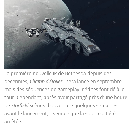
La première nouvelle IP de Bethesda depuis des
décennies,
Champ d'étoiles
, sera lancé en septembre,
mais des séquences de gameplay inédites font déjà le
tour. Cependant, après avoir partagé près d'une heure
de
Starfield
scènes d'ouverture quelques semaines
avant le lancement, il semble que la source ait été
arrêtée.