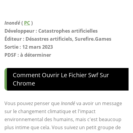
Inondé
(
PC
)
Développeur : Catastrophes artificielles
Éditeur : Désastres artificiels, Surefire.Games
Sortie : 12 mars 2023
PDSF : à déterminer
Comment Ouvrir Le Fichier Swf Sur
Chrome
Vous pouvez penser que
Inondé
va avoir un message
sur le changement climatique et l'impact
environnemental des humains, mais c'est beaucoup
plus intime que cela. Vous suivez un petit groupe de